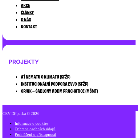
AKCE
ČLÁNKY
O NÁS
KONTAKT
PROJEKTY
AŤ NEMATU O KLIMATU (SFŽP)
INSTITUCIONÁLNÍ PODPORA EVVO (SFŽP)
OPJAK – ŠABLONY V DDM PRACHATICE (MŠMT)
CEV Dřípatka © 2026
Informace o cookies
Ochrana osobních údajů
Prohlášení o přístupnosti