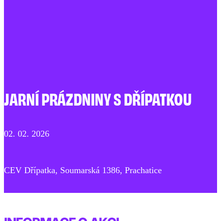
JARNÍ PRÁZDNINY S DŘÍPATKOU
02. 02. 2026
CEV Dřípatka, Soumarská 1386, Prachatice