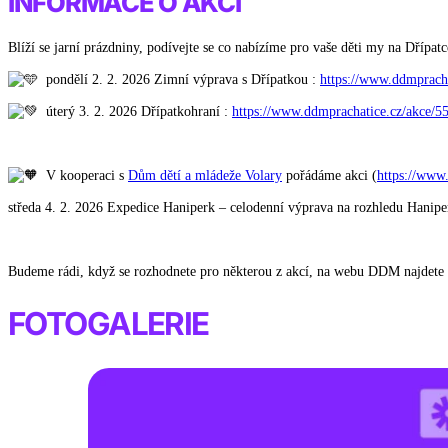
INFORMACE O AKCI
Blíží se jarní prázdniny, podívejte se co nabízíme pro vaše děti my na Dřípat
pondělí 2. 2. 2026 Zimní výprava s Dřípatkou :
https://www.ddmprach
úterý 3. 2. 2026 Dřípatkohraní :
https://www.ddmprachatice.cz/akce/55
.
V kooperaci s
Dům dětí a mládeže Volary
pořádáme akci (
https://www
středa 4. 2. 2026 Expedice Haniperk – celodenní výprava na rozhledu Hanipe
.
Budeme rádi, když se rozhodnete pro některou z akcí, na webu DDM najdete i 
FOTOGALERIE